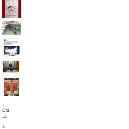
←
Ctrl
→
↓