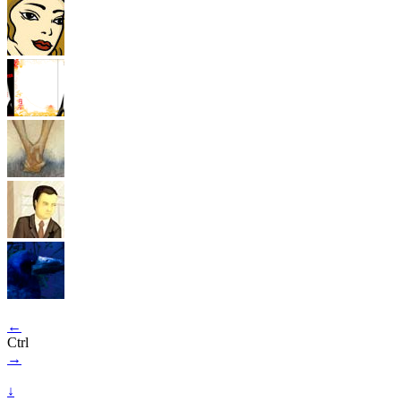
←
Ctrl
→
↓