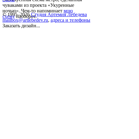
чуваками из проекта «Укуренные
ночью». Чем-то напоминает
мою
© 1995–2026
Студия Артемия Лебедева
схему
наоборот.
mailbox@artlebedev.ru
,
адреса и телефоны
Заказать дизайн...