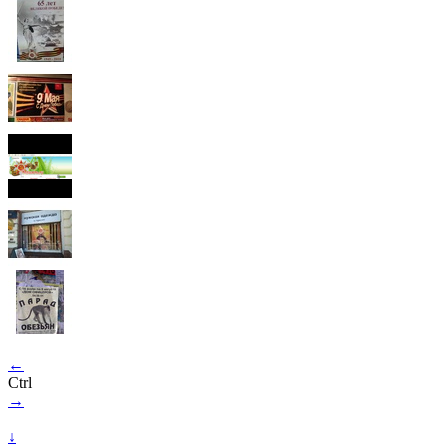
←
Ctrl
→
↓