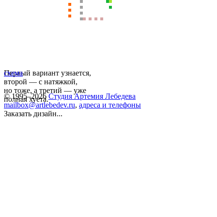
Первый вариант узнается,
схема
второй — с натяжкой,
но тоже, а третий — уже
© 1995–2026
Студия Артемия Лебедева
полная хуета.
mailbox@artlebedev.ru
,
адреса и телефоны
Заказать дизайн...