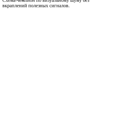
Схема-чемпион по визуальному шуму без
вкраплений полезных сигналов.