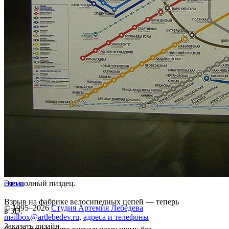
Это полный пиздец.
схема
Взрыв на фабрике велосипедных цепей — теперь
© 1995–2026
Студия Артемия Лебедева
в 3D.
mailbox@artlebedev.ru
,
адреса и телефоны
Заказать дизайн...