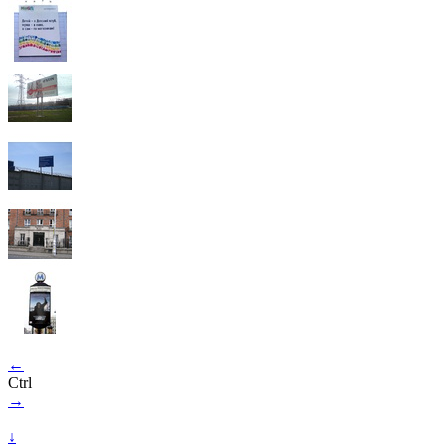
←
Ctrl
→
↓