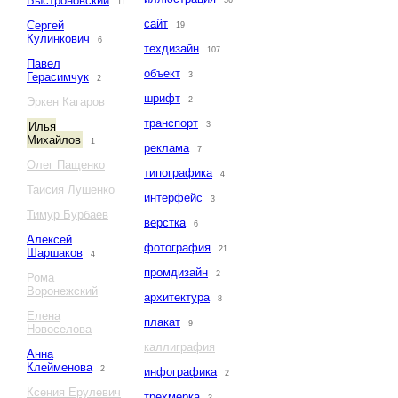
Быстроновский
36
11
сайт
Сергей
19
Кулинкович
6
техдизайн
107
Павел
объект
Герасимчук
3
2
шрифт
Эркен Кагаров
2
транспорт
Илья
3
Михайлов
1
реклама
7
Олег Пащенко
типографика
4
Таисия Лушенко
интерфейс
3
Тимур Бурбаев
верстка
6
Алексей
фотография
21
Шаршаков
4
промдизайн
2
Рома
Воронежский
архитектура
8
Елена
плакат
9
Новоселова
каллиграфия
Анна
Клейменова
2
инфографика
2
Ксения Ерулевич
трехмерка