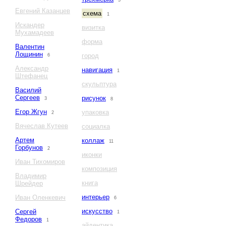
3
Евгений Казанцев
схема
1
Искандер
визитка
Мухамадеев
форма
Валентин
Лощинин
город
6
Александр
навигация
1
Штефанец
скульптура
Василий
Сергеев
рисунок
3
8
Егор Жгун
упаковка
2
Вячеслав Кутеев
социалка
Артем
коллаж
11
Горбунов
2
иконки
Иван Тихомиров
композиция
Владимир
книга
Шрейдер
интерьер
Иван Оленкевич
6
искусство
Сергей
1
Федоров
1
айдентика