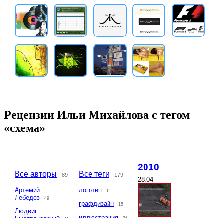
Рецензии Ильи Михайлова с тегом
«схема»
2010
Все авторы
Все теги
89
179
28.04
Артемий
логотип
11
Лебедев
49
графдизайн
15
Людвиг
иллюстрация