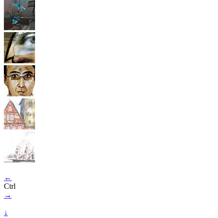
←
Ctrl
→
↓