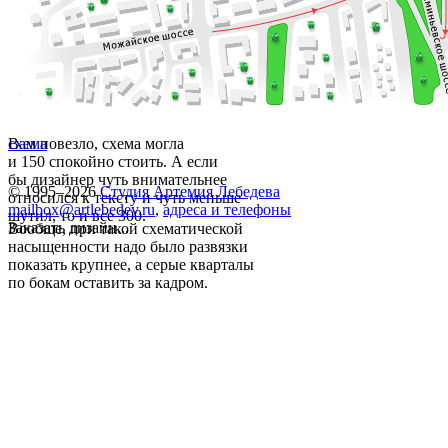
Вам повезло, схема могла
схема
и 150 спокойно стоить. А если
бы дизайнер чуть внимательнее
© 1995–2026
Студия Артемия Лебедева
относился к тексту и чуть меньше
mailbox@artlebedev.ru
,
адреса и телефоны
шутил, то и все 300.
Заказать дизайн...
Вообще, при такой схематической
насыщенности надо было развязки
показать крупнее, а серые кварталы
по бокам оставить за кадром.