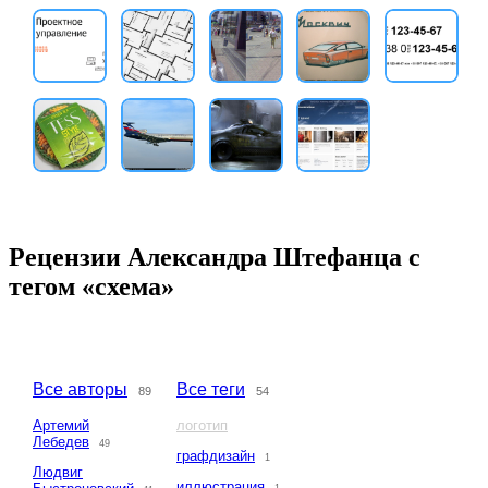
Рецензии Александра Штефанца с
тегом «схема»
Все авторы
Все теги
89
54
Артемий
логотип
Лебедев
49
графдизайн
1
Людвиг
иллюстрация