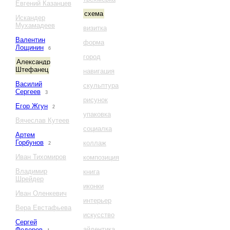
Евгений Казанцев
схема
Искандер
Мухамадеев
визитка
Валентин
форма
Лощинин
6
город
Александр
Штефанец
навигация
Василий
скульптура
Сергеев
3
рисунок
Егор Жгун
2
упаковка
Вячеслав Кутеев
социалка
Артем
Горбунов
коллаж
2
Иван Тихомиров
композиция
Владимир
книга
Шрейдер
иконки
Иван Оленкевич
интерьер
Вера Евстафьева
искусство
Сергей
айдентика
Федоров