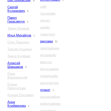
Быстроновский
1
11
сайт
Сергей
Кулинкович
6
техдизайн
Павел
объект
Герасимчук
2
шрифт
Эркен Кагаров
транспорт
Илья Михайлов
1
реклама
Олег Пащенко
51
типографика
Таисия Лушенко
интерфейс
Тимур Бурбаев
верстка
Алексей
Шаршаков
4
фотография
Рома
промдизайн
Воронежский
архитектура
Елена
Новоселова
плакат
1
Ксения Ерулевич
каллиграфия
Анна
инфографика
Клейменова
2
трехмерка