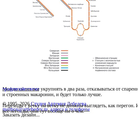
Можно смело все укрупнять в два раза, отказываться от спарен
графдизайн
схема
и строенных макаронин, и будет только лучше.
© 1995–2026
Студия Артемия Лебедева
Переходы с ветку на ветку не должны выглядеть, как перегон. 
mailbox@artlebedev.ru
,
адреса и телефоны
все легенды, они тут вообще ни о чем.
Заказать дизайн...