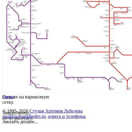
Похоже на варикозную
схема
сетку.
© 1995–2026
Студия Артемия Лебедева
Замороченно,
mailbox@artlebedev.ru
,
адреса и телефоны
но не работает.
Заказать дизайн...