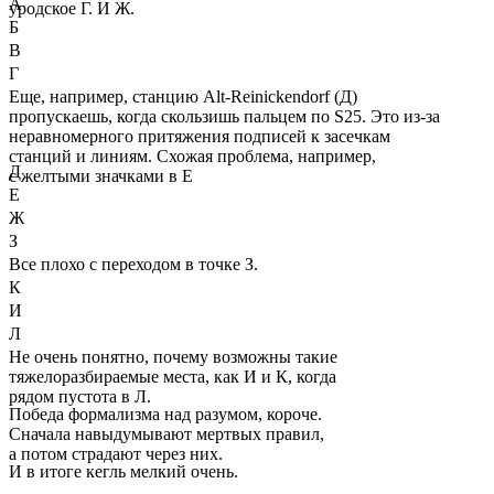
А
уродское Г. И Ж.
Б
В
Г
Еще, например, станцию Alt-Reinickendorf (Д)
пропускаешь, когда скользишь пальцем по S25. Это из-за
неравномерного притяжения подписей к засечкам
станций и линиям. Схожая проблема, например,
Д
с желтыми значками в Е
Е
Ж
З
Все плохо с переходом в точке З.
К
И
Л
Не очень понятно, почему возможны такие
тяжелоразбираемые места, как И и К, когда
рядом пуcтота в Л.
Победа формализма над разумом, короче.
Сначала навыдумывают мертвых правил,
а потом страдают через них.
И в итоге кегль мелкий очень.