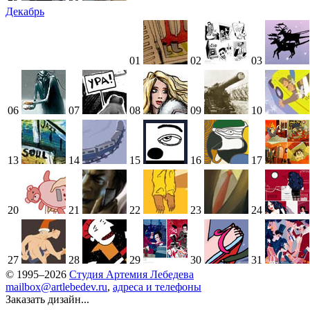
Декабрь
01
02
03
06
07
08
09
10
13
14
15
16
17
20
21
22
23
24
27
28
29
30
31
© 1995–2026
Студия Артемия Лебедева
mailbox@artlebedev.ru
,
адреса и телефоны
Заказать дизайн...