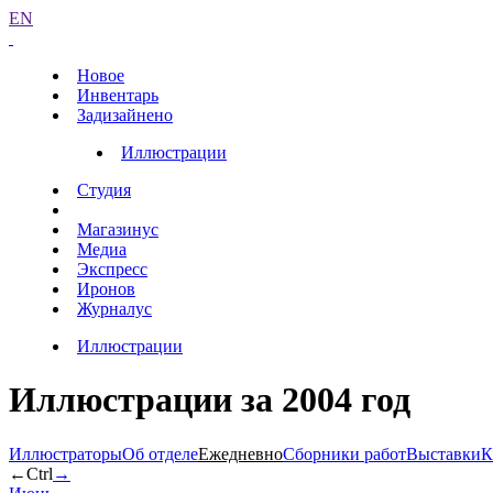
EN
Новое
Инвентарь
Задизайнено
Иллюстрации
Студия
Магазинус
Медиа
Экспресс
Иронов
Журналус
Иллюстрации
Иллюстрации за 2004 год
Иллюстраторы
Об отделе
Ежедневно
Сборники работ
Выставки
К
←
Ctrl
→