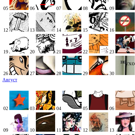
05
06
07
08
09
12
13
14
15
16
19
20
21
22
23
26
27
28
29
30
Август
02
03
04
05
06
09
10
11
12
13