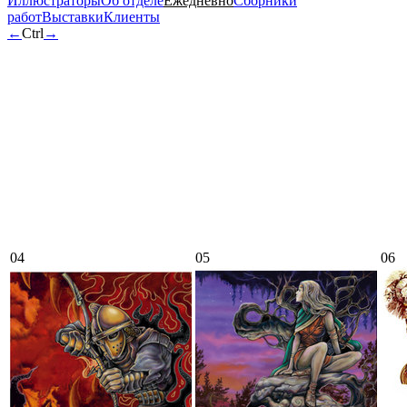
Иллюстраторы
Об отделе
Ежедневно
Сборники
работ
Выставки
Клиенты
←
Ctrl
→
04
05
06