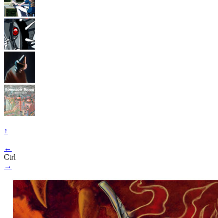
↑
←
Ctrl
→