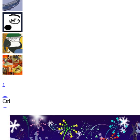
↑
←
Ctrl
→