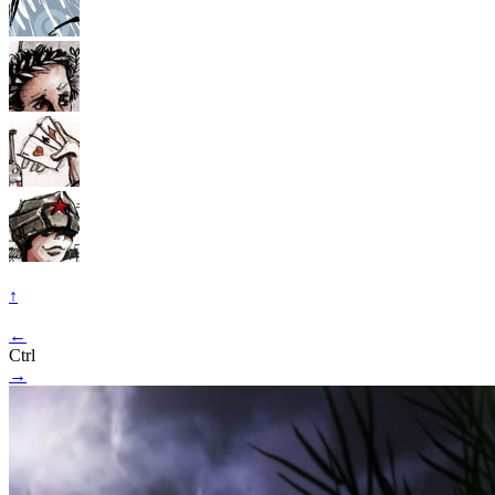
↑
←
Ctrl
→