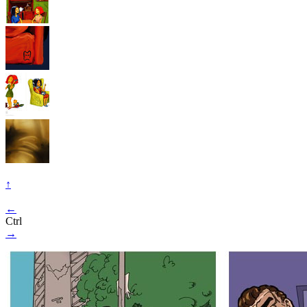
↑
←
Ctrl
→