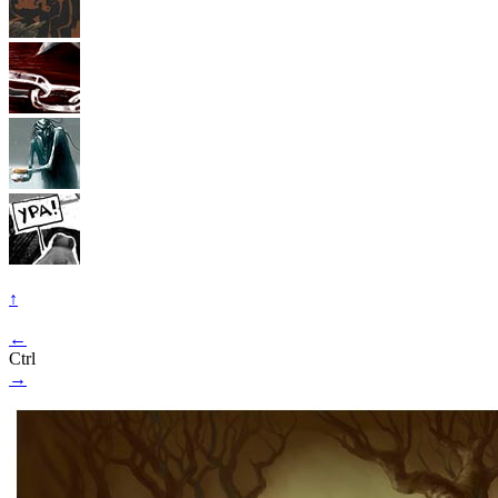
↑
←
Ctrl
→