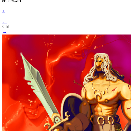
↑
←
Ctrl
→