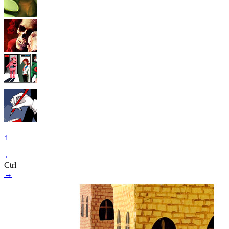
↑
←
Ctrl
→