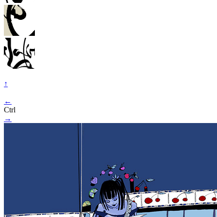
↑
←
Ctrl
→