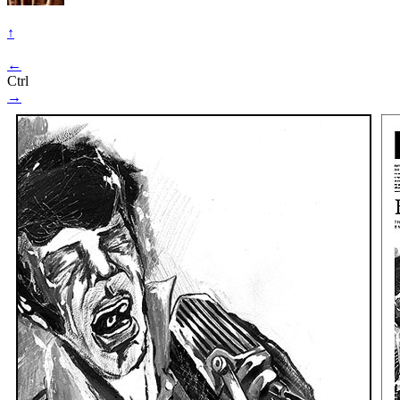
↑
←
Ctrl
→