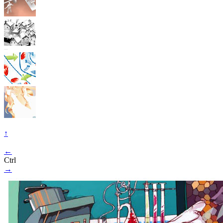
↑
←
Ctrl
→