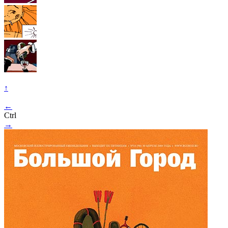
↑
←
Ctrl
→