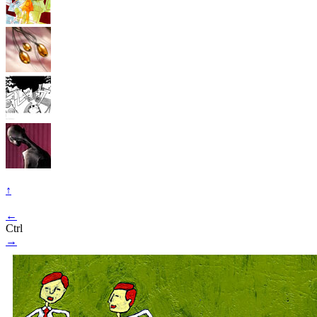
↑
←
Ctrl
→