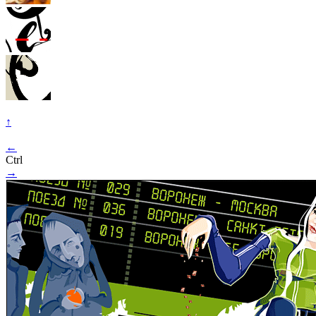
↑
←
Ctrl
→