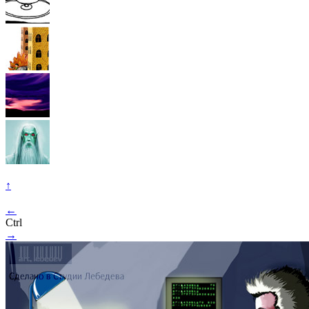
↑
←
Ctrl
→