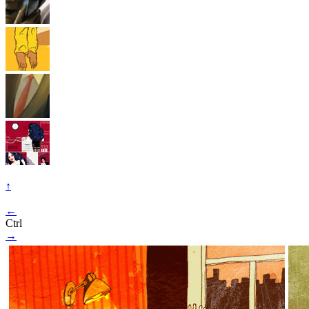
↑
←
Ctrl
→