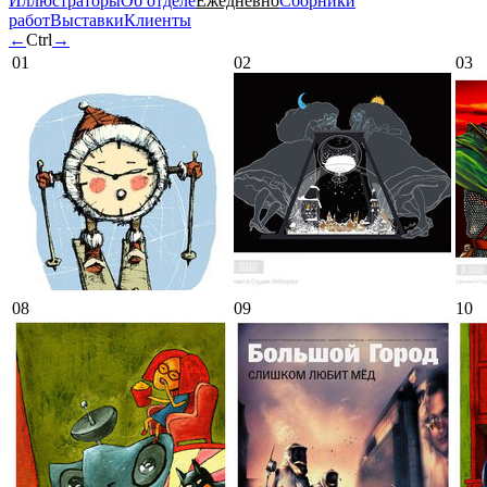
Иллюстраторы
Об отделе
Ежедневно
Сборники
работ
Выставки
Клиенты
←
Ctrl
→
01
02
03
08
09
10