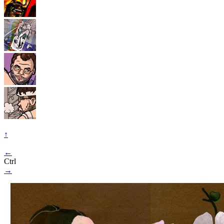
↑
←
Ctrl
→