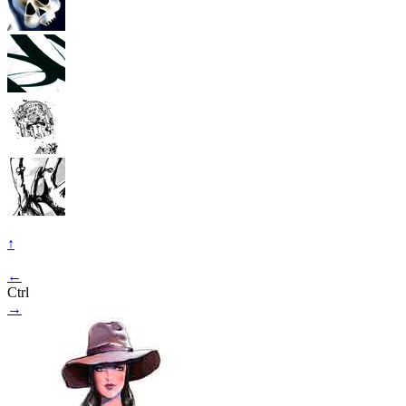
↑
←
Ctrl
→