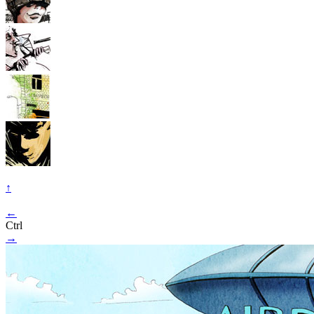
↑
←
Ctrl
→