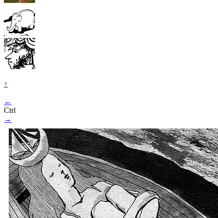
↑
←
Ctrl
→