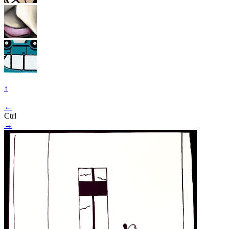
↑
←
Ctrl
→