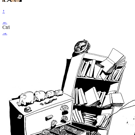
↑
←
Ctrl
→