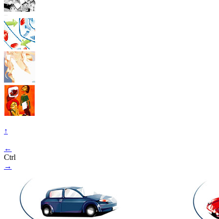
↑
←
Ctrl
→