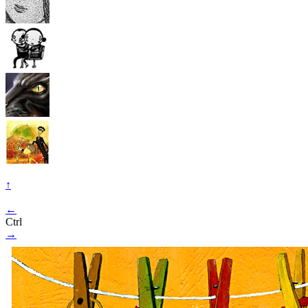
↑
←
Ctrl
→