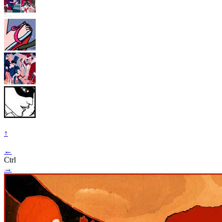
↑
←
Ctrl
→