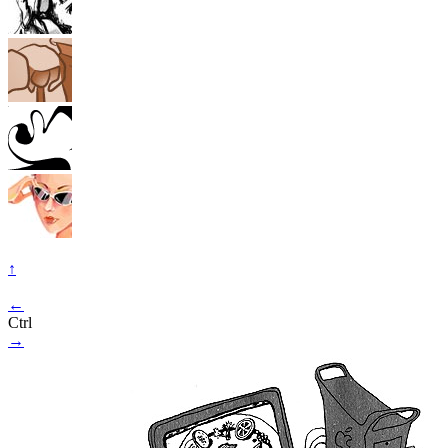
↑
←
Ctrl
→