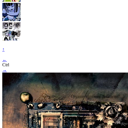
↑
←
Ctrl
→