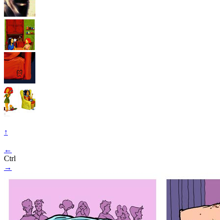
↑
←
Ctrl
→