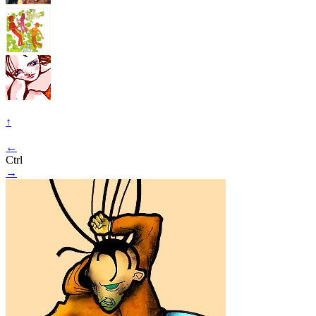
↑
←
Ctrl
→