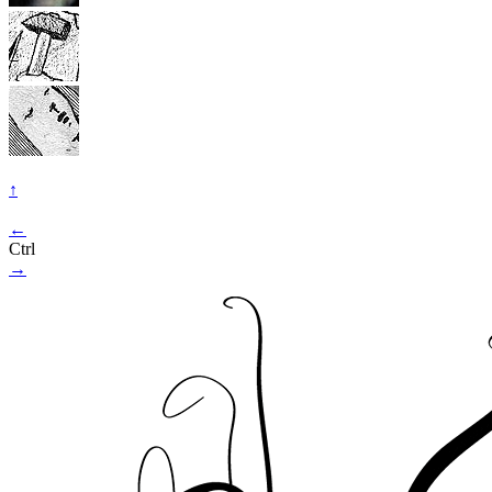
↑
←
Ctrl
→