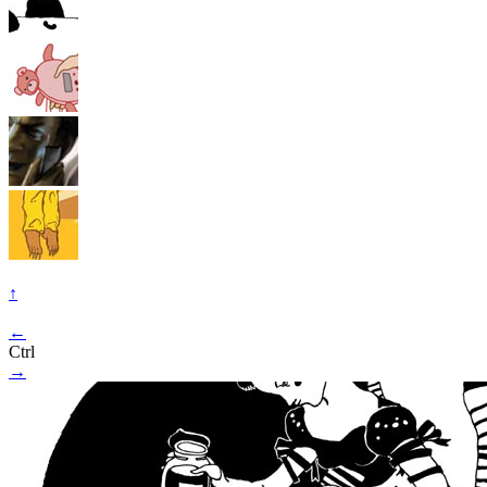
↑
←
Ctrl
→