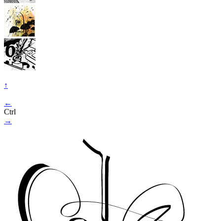
↑
←
Ctrl
→