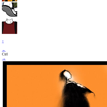
↑
←
Ctrl
→