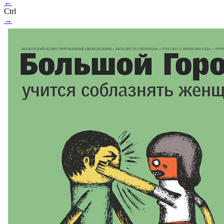
←
Ctrl
→