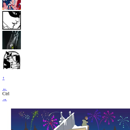
↑
←
Ctrl
→