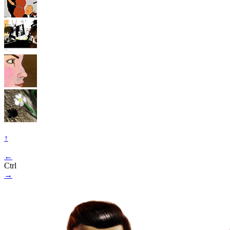
↑
←
Ctrl
→