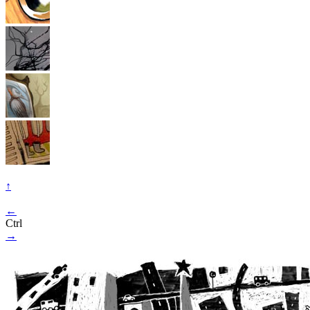
↑
←
Ctrl
→