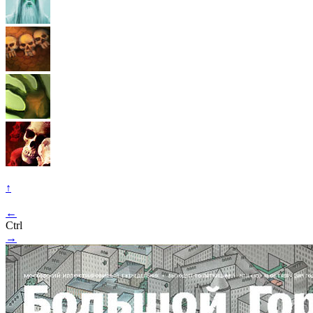
↑
←
Ctrl
→